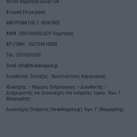
69100 Κομοτηνή/Ελλάς-GR
Ατομική Επιχείρηση
ΜΑΥΡΟΜΑΤΗΣ Γ. ΚΩΝ/ΝΟΣ
ΑΦΜ : 056326500/ΔOΥ Κομοτηνής
ΑΡ.ΓΕΜΗ : 160754610000
Τηλ.: 2531026500
Email:
info@thrakikiagora.gr
Διευθυντής Σύνταξης : Κωνσταντίνος Καραγιάννης
Ιδιοκτήτης – Νόμιμος Εκπρόσωπος – Διευθυντής –
Διαχειριστής και Δικαιούχος του ονόματος τομέα : Κων. Γ.
Μαυρομάτης
Δικαιούχος Ονόματος (thrakikiagora.gr): Κων. Γ. Μαυρομάτης