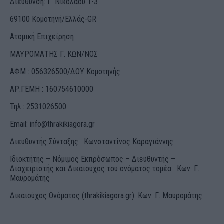
Διεύθυνση: Γ. Νικολάου 1-3
69100 Κομοτηνή/Ελλάς-GR
Ατομική Επιχείρηση
ΜΑΥΡΟΜΑΤΗΣ Γ. ΚΩΝ/ΝΟΣ
ΑΦΜ : 056326500/ΔOΥ Κομοτηνής
ΑΡ.ΓΕΜΗ : 160754610000
Τηλ.: 2531026500
Email:
info@thrakikiagora.gr
Διευθυντής Σύνταξης : Κωνσταντίνος Καραγιάννης
Ιδιοκτήτης – Νόμιμος Εκπρόσωπος – Διευθυντής –
Διαχειριστής και Δικαιούχος του ονόματος τομέα : Κων. Γ.
Μαυρομάτης
Δικαιούχος Ονόματος (thrakikiagora.gr): Κων. Γ. Μαυρομάτης