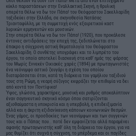
Όλοι θέλουν να δουν τον Πάπα! Μετά από έναν επιτυχημένο
κύκλο παραστάσεων στην Εναλλακτική Σκηνή, η θρυλική
οπερέτα Θέλω να δω τον Πάπα! του Θεόφραστου Σακελλαρίδη
ταξιδεύει στην Ελλάδα, σε σκηνοθεσία Νατάσας
Τριανταφύλλη, με τη συμμετοχή ενός εξαιρετικού καστ
λυρικών ερμηνευτών και μουσικών.
Στην οπερέτα Θέλω να δω τον Πάπα! (1920), που προκάλεσε
έντονες αντιδράσεις την εποχή της, ξεδιπλώνεται στο
έπακρο η σύγχρονη αστική θεματολογία του Θεόφραστου
Σακελλαρίδη. O συνθέτης υπογράφει και το λιμπρέτο του
έργου, το οποίο αποτελεί διασκευή στα καθ’ ημάς της φάρσας
του Μωρίς Εννεκέν Οικιακές χαρές (1894) με πρωταγωνιστές
ένα νεόνυμφο αστικό ζευγάρι η σχέση του οποίου
διαταράσσεται όταν, κατά τη διάρκεια του γαμήλιου ταξιδιού
τους στη Ρώμη, η νεαρή σύζυγος εκφράζει την επιθυμία να δει
από κοντά τον Ποντίφικα!
Ύφος, γλώσσα, χαρακτήρες, μουσική και ρυθμός αποκαλύπτουν
έναν σαγηνευτικό σκηνικό κόσμο όπου σατιρίζονται
αξιοθαύμαστα η υποκρισία και η υπερβολή, η επιδειξιμανία
αλλά και η άκριτη εξιδανίκευση κάποιων κοινωνικών θεσμών.
Ένας γάμος, οι προσδοκίες των νεονύμφων και των συγγενών
τους και ο Πάπας που… ποτέ δεν εμφανίζεται αλλά παραμένει
αφανής πρωταγωνιστής καθ’ όλη τη διάρκεια του έργου, για να
μας θυμίζει ότι συχνά η σύγχυση, το μπέρδεμα και οι παγίδες