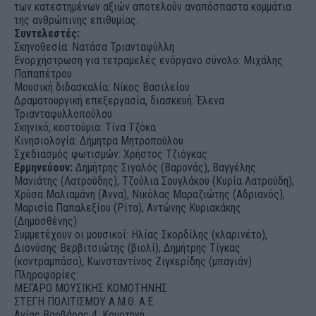
των κατεστημένων αξιών αποτελούν αναπόσπαστα κομμάτια
της ανθρώπινης επιθυμίας.
Συντελεστές:
Σκηνοθεσία: Νατάσα Τριανταφύλλη
Ενορχήστρωση για τετραμελές ενόργανο σύνολο: Μιχάλης
Παπαπέτρου
Μουσική διδασκαλία: Νίκος Βασιλείου
Δραματουργική επεξεργασία, διασκευή: Έλενα
Τριανταφυλλοπούλου
Σκηνικό, κοστούμια: Τίνα Τζόκα
Κινησιολογία: Δήμητρα Μητροπούλου
Σχεδιασμός φωτισμών: Χρήστος Τζιόγκας
Ερμηνεύουν:
Δημήτρης Σιγαλός (Βαρονάς), Βαγγέλης
Μανιάτης (Λατρούδης), Τζούλια Σουγλάκου (Κυρία Λατρούδη),
Χρύσα Μαλιαμάνη (Άννα), Νικόλας Μαραζιώτης (Αδριανός),
Μαρισία Παπαλεξίου (Ρίτα), Αντώνης Κυριακάκης
(Δημοσθένης)
Συμμετέχουν οι μουσικοί: Ηλίας Σκορδίλης (κλαρινέτο),
Διονύσης Βερβιτσιώτης (βιολί), Δημήτρης Τίγκας
(κοντραμπάσο), Κωνσταντίνος Ζιγκερίδης (μπαγιάν)
Πληροφορίες:
ΜΕΓΑΡΟ ΜΟΥΣΙΚΗΣ ΚΟΜΟΤΗΝΗΣ
ΣΤΕΓΗ ΠΟΛΙΤΙΣΜΟΥ Α.Μ.Θ. Α.Ε.
Αγίας Βαρβάρας 4, Κομοτηνή