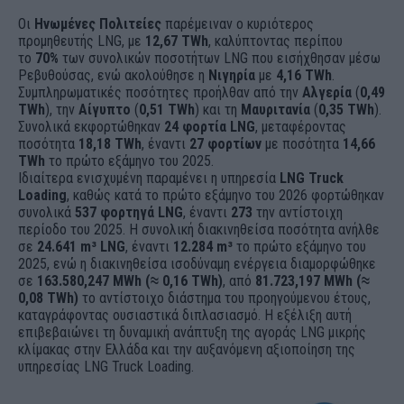
Οι
Ηνωμένες Πολιτείες
παρέμειναν ο κυριότερος
προμηθευτής LNG, με
12,67 TWh
, καλύπτοντας περίπου
το
70%
των συνολικών ποσοτήτων LNG που εισήχθησαν μέσω
Ρεβυθούσας, ενώ ακολούθησε η
Νιγηρία
με
4,16 TWh
.
Συμπληρωματικές ποσότητες προήλθαν από την
Αλγερία
(
0,49
TWh
), την
Αίγυπτο
(
0,51 TWh
) και τη
Μαυριτανία
(
0,35 TWh
).
Συνολικά εκφορτώθηκαν
24 φορτία LNG
, μεταφέροντας
ποσότητα
18,18 TWh
, έναντι
27 φορτίων
με ποσότητα
14,66
TWh
το πρώτο εξάμηνο του 2025.
Ιδιαίτερα ενισχυμένη παραμένει η υπηρεσία
LNG Truck
Loading
, καθώς κατά το πρώτο εξάμηνο του 2026 φορτώθηκαν
συνολικά
537 φορτηγά LNG
, έναντι
273
την αντίστοιχη
περίοδο του 2025. Η συνολική διακινηθείσα ποσότητα ανήλθε
σε
24.641 m³ LNG
, έναντι
12.284 m³
το πρώτο εξάμηνο του
2025, ενώ η διακινηθείσα ισοδύναμη ενέργεια διαμορφώθηκε
σε
163.580,247 MWh (≈ 0,16 TWh)
, από
81.723,197 MWh (≈
0,08 TWh)
το αντίστοιχο διάστημα του προηγούμενου έτους,
καταγράφοντας ουσιαστικά διπλασιασμό. Η εξέλιξη αυτή
επιβεβαιώνει τη δυναμική ανάπτυξη της αγοράς LNG μικρής
κλίμακας στην Ελλάδα και την αυξανόμενη αξιοποίηση της
υπηρεσίας LNG Truck Loading.