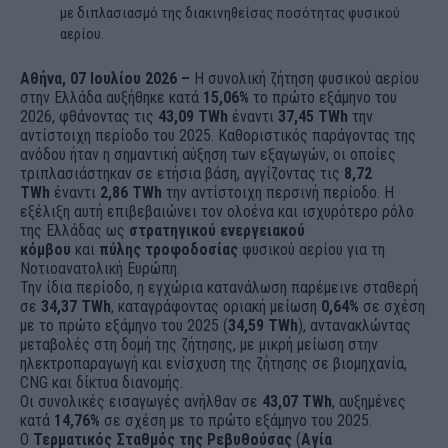
με διπλασιασμό της διακινηθείσας ποσότητας φυσικού
αερίου.
Αθήνα, 07 Ιουλίου 2026 –
Η συνολική ζήτηση φυσικού αερίου
στην Ελλάδα αυξήθηκε κατά
15,06%
το πρώτο εξάμηνο του
2026, φθάνοντας τις
43,09 TWh
έναντι
37,45 TWh
την
αντίστοιχη περίοδο του 2025. Καθοριστικός παράγοντας της
ανόδου ήταν η σημαντική αύξηση των εξαγωγών, οι οποίες
τριπλασιάστηκαν σε ετήσια βάση, αγγίζοντας τις
8,72
TWh
έναντι
2,86 TWh
την αντίστοιχη περσινή περίοδο. Η
εξέλιξη αυτή επιβεβαιώνει τον ολοένα και ισχυρότερο ρόλο
της Ελλάδας ως
στρατηγικού ενεργειακού
κόμβου
και
πύλης τροφοδοσίας
φυσικού αερίου για τη
Νοτιοανατολική Ευρώπη.
Την ίδια περίοδο, η εγχώρια κατανάλωση παρέμεινε σταθερή
σε
34,37 TWh
, καταγράφοντας οριακή μείωση
0,64%
σε σχέση
με το πρώτο εξάμηνο του 2025 (
34,59 TWh
), αντανακλώντας
μεταβολές στη δομή της ζήτησης, με μικρή μείωση στην
ηλεκτροπαραγωγή και ενίσχυση της ζήτησης σε βιομηχανία,
CNG και δίκτυα διανομής.
Οι συνολικές εισαγωγές ανήλθαν σε
43,07 TWh
, αυξημένες
κατά
14,76%
σε σχέση με το πρώτο εξάμηνο του 2025.
Ο
Τερματικός Σταθμός της Ρεβυθούσας
(
Αγία