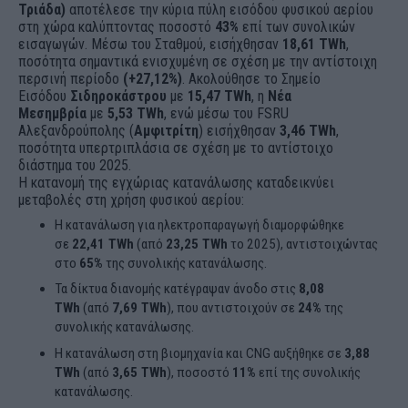
Τριάδα)
αποτέλεσε την κύρια πύλη εισόδου φυσικού αερίου
στη χώρα καλύπτοντας ποσοστό
43%
επί των συνολικών
εισαγωγών. Μέσω του Σταθμού, εισήχθησαν
18,61 TWh
,
ποσότητα σημαντικά ενισχυμένη σε σχέση με την αντίστοιχη
περσινή περίοδο
(+27,12%)
. Ακολούθησε το Σημείο
Εισόδου
Σιδηροκάστρου
με
15,47 TWh
, η
Νέα
Μεσημβρία
με
5,53 TWh
, ενώ μέσω του FSRU
Αλεξανδρούπολης (
Αμφιτρίτη
) εισήχθησαν
3,46 TWh
,
ποσότητα υπερτριπλάσια σε σχέση με το αντίστοιχο
διάστημα του 2025.
Η κατανομή της εγχώριας κατανάλωσης καταδεικνύει
μεταβολές στη χρήση φυσικού αερίου:
Η κατανάλωση για ηλεκτροπαραγωγή διαμορφώθηκε
σε
22,41 TWh
(από
23,25 TWh
το 2025), αντιστοιχώντας
στο
65%
της συνολικής κατανάλωσης.
Τα δίκτυα διανομής κατέγραψαν άνοδο στις
8,08
TWh
(από
7,69 TWh
), που αντιστοιχούν σε
24%
της
συνολικής κατανάλωσης.
Η κατανάλωση στη βιομηχανία και CNG αυξήθηκε σε
3,88
TWh
(από
3,65 TWh
), ποσοστό
11%
επί της συνολικής
κατανάλωσης.