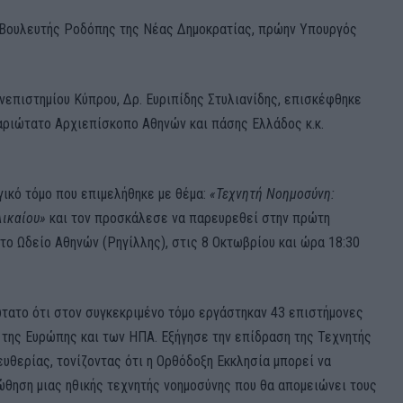
 Βουλευτής Ροδόπης της Νέας Δημοκρατίας, πρώην Υπουργός
νεπιστημίου Κύπρου, Δρ. Ευριπίδης Στυλιανίδης, επισκέφθηκε
αριώτατο Αρχιεπίσκοπο Αθηνών και πάσης Ελλάδος κ.κ.
ικό τόμο που επιμελήθηκε με θέμα:
«Τεχνητή Νοημοσύνη:
Δικαίου»
και τον προσκάλεσε να παρευρεθεί στην πρώτη
ο Ωδείο Αθηνών (Ρηγίλλης), στις 8 Οκτωβρίου και ώρα 18:30
ατο ότι στον συγκεκριμένο τόμο εργάστηκαν 43 επιστήμονες
 της Ευρώπης και των ΗΠΑ. Εξήγησε την επίδραση της Τεχνητής
υθερίας, τονίζοντας ότι η Ορθόδοξη Εκκλησία μπορεί να
θηση μιας ηθικής τεχνητής νοημοσύνης που θα απομειώνει τους