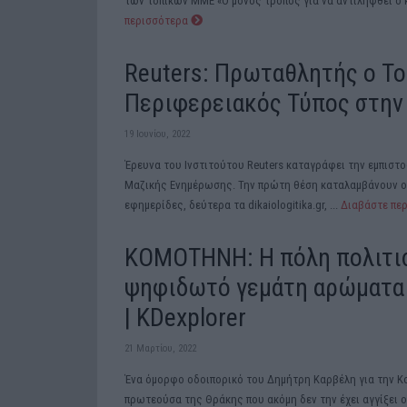
των τοπικών ΜΜΕ «Ο μόνος τρόπος για να αντιληφθεί ο κ
περισσότερα
Reuters: Πρωταθλητής ο Το
Περιφερειακός Τύπος στην
19 Ιουνίου, 2022
Έρευνα του Ινστιτούτου Reuters καταγράφει την εμπιστ
Μαζικής Ενημέρωσης. Την πρώτη θέση καταλαμβάνουν οι
εφημερίδες, δεύτερα τα dikaiologitika.gr, ...
Διαβάστε πε
ΚΟΜΟΤΗΝΗ: H πόλη πολιτι
ψηφιδωτό γεμάτη αρώματα 
| KDexplorer
21 Μαρτίου, 2022
Ένα όμορφο οδοιπορικό του Δημήτρη Καρβέλη για την Κ
πρωτεούσα της Θράκης που ακόμη δεν την έχει αγγίξει ο