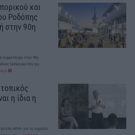
πορικού και
ου Ροδόπης
ή στην 90η
α συμμετάσχει στην 90η
εθνές Εκθεσιακό Κέντρο
ότερα
ο τοπικός
αι η ίδια η
ιλά στη «ΜτΚ» για τη σημασία