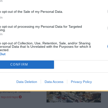
In
ΕΙΔΗΣΕΙΣ
o opt-out of the Sale of my Personal Data.
Φαρμακεία (27 Ιούλ. – 02
In
03-09 Αυγ.)
Αύγ.)
to opt-out of processing my Personal Data for Targeted
ing.
27 Ιουλίου, 2026
In
Περισσότερα
o opt-out of Collection, Use, Retention, Sale, and/or Sharing
ersonal Data that Is Unrelated with the Purposes for which it
lected.
Out
CONFIRM
ο
Data Deletion
Data Access
Privacy Policy
ντά στον υπό κατασκευή σταθμό
μ.Μόνωση-air condition-
ε περισσότερα