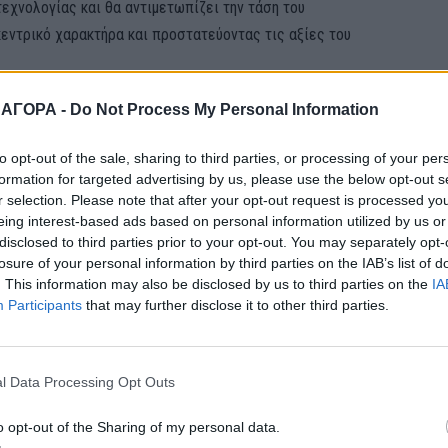
τεχνολογίας και θα αντιμετωπίζει την τάση του
ντρικό χαρακτήρα και προστατεύοντας τις αξίες του
 ΑΓΟΡΑ -
Do Not Process My Personal Information
επαίνεσε την πρωτοβουλία του Ευριπίδη Στυλιανίδη, τον
 φωνή της Εκκλησίας για το κρίσιμο αυτό θέμα και του ζήτησε να
to opt-out of the sale, sharing to third parties, or processing of your per
πόψεις και με την επιστημονική κοινότητα. Στόχος, όπως
formation for targeted advertising by us, please use the below opt-out s
ι έναν γόνιμο ρόλο, ο οποίος χωρίς να αρνείται την τεχνολογική
r selection. Please note that after your opt-out request is processed y
 και της Ηθικής έναντι της εν λόγω σκέψης.
eing interest-based ads based on personal information utilized by us or
disclosed to third parties prior to your opt-out. You may separately opt-
losure of your personal information by third parties on the IAB’s list of
ινή διεθνή συγκυρία, είναι ιδιαίτερα σημαντικό η Ελλάδα να
. This information may also be disclosed by us to third parties on the
IA
θρωπότητας, επικαιροποιώντας τις αξίες και τα ιδανικά του
Participants
that may further disclose it to other third parties.
l Data Processing Opt Outs
ΚΗ
ΕΙΔΗΣΕΙΣ
ΚΟΙΝΩΝΙΑ
ΠΑΙΔΕΙΑ
ΠΟΛΙΤΙΚΗ
o opt-out of the Sharing of my personal data.