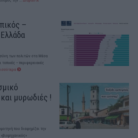
όσμος την ...
Διαβάστε
πικός –
 Ελλάδα
οσύνη των πολιτών στα Μέσα
 τοπικές – περιφερειακές
ρισσότερα
σμικό
και μυρωδιές !
ομοτηνή που διαφημίζει την
 «βιομηχανικός»