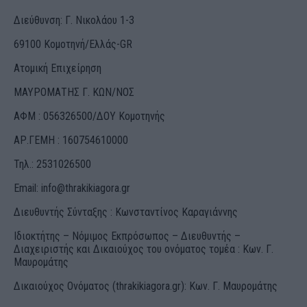
Διεύθυνση: Γ. Νικολάου 1-3
69100 Κομοτηνή/Ελλάς-GR
Ατομική Επιχείρηση
ΜΑΥΡΟΜΑΤΗΣ Γ. ΚΩΝ/ΝΟΣ
ΑΦΜ : 056326500/ΔOΥ Κομοτηνής
ΑΡ.ΓΕΜΗ : 160754610000
Τηλ.: 2531026500
Email:
info@thrakikiagora.gr
Διευθυντής Σύνταξης : Κωνσταντίνος Καραγιάννης
Ιδιοκτήτης – Νόμιμος Εκπρόσωπος – Διευθυντής –
Διαχειριστής και Δικαιούχος του ονόματος τομέα : Κων. Γ.
Μαυρομάτης
Δικαιούχος Ονόματος (thrakikiagora.gr): Κων. Γ. Μαυρομάτης