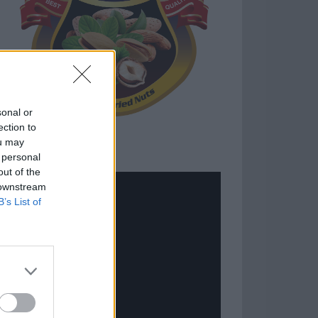
sonal or
ection to
ou may
 personal
out of the
 downstream
B’s List of