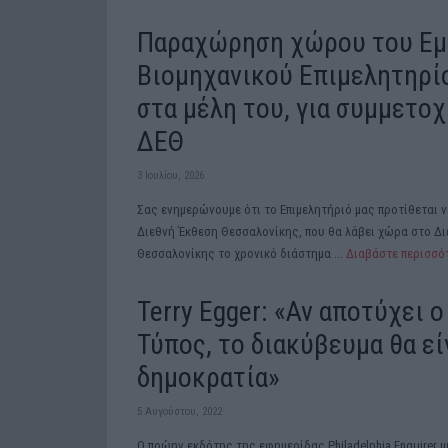
Παραχώρηση χώρου του Εμ
Βιομηχανικού Επιμελητηρί
στα μέλη του, για συμμετοχ
ΔΕΘ
3 Ιουλίου, 2026
Σας ενημερώνουμε ότι το Επιμελητήριό μας προτίθεται ν
Διεθνή Έκθεση Θεσσαλονίκης, που θα λάβει χώρα στο Δι
Θεσσαλονίκης το χρονικό διάστημα ...
Διαβάστε περισσ
Terry Egger: «Αν αποτύχει 
Τύπος, το διακύβευμα θα είν
δημοκρατία»
5 Αυγούστου, 2022
O πρώην εκδότης της εφημερίδας Philadelphia Enquirer μ