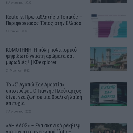
5 Αυγούστου, 2022
Reuters: Πρωταθλητής ο Τοπικός –
Περιφερειακός Τύπος στην Ελλάδα
19 Ιουνίου, 2022
ΚΟΜΟΤΗΝΗ: H πόλη πολιτισμικό
ψηφιδωτό γεμάτη αρώματα και
μυρωδιές ! | KDexplorer
21 Μαρτίου, 2022
Το «Σ’ Αγαπώ Σαν Αμαρτία»
επιστρέφει: Ο Γιάννης Πλούταρχος
δίνει νέα ζωή σε μια θρυλική λαϊκή
επιτυχία
7 Αυγούστου, 2026
«ΑΗ ΛΑΟΣ» – Ένα σκηνικό ρέκβιεμ
για την ήττα ενός λαού (foto –