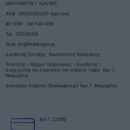
ΜΑΥΡΟΜΑΤΗΣ Γ. ΚΩΝ/ΝΟΣ
ΑΦΜ : 056326500/ΔOΥ Κομοτηνής
ΑΡ.ΓΕΜΗ : 160754610000
Τηλ.: 2531026500
Email:
info@thrakikiagora.gr
Διευθυντής Σύνταξης : Κωνσταντίνος Καραγιάννης
Ιδιοκτήτης – Νόμιμος Εκπρόσωπος – Διευθυντής –
Διαχειριστής και Δικαιούχος του ονόματος τομέα : Κων. Γ.
Μαυρομάτης
Δικαιούχος Ονόματος (thrakikiagora.gr): Κων. Γ. Μαυρομάτης
Μ.Η.Τ. 232082