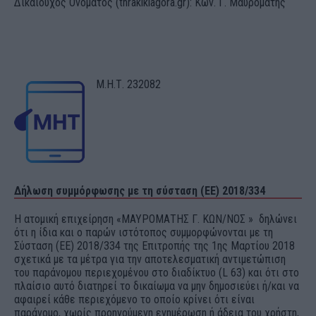
Δικαιούχος Ονόματος (thrakikiagora.gr): Κων. Γ. Μαυρομάτης
Μ.Η.Τ. 232082
Δήλωση συμμόρφωσης με τη σύσταση (ΕΕ) 2018/334
Η ατομική επιχείρηση «ΜΑΥΡΟΜΑΤΗΣ Γ. ΚΩΝ/ΝΟΣ » δηλώνει
ότι η ίδια και ο παρών ιστότοπος συμμορφώνονται με τη
Σύσταση (ΕΕ) 2018/334 της Επιτροπής της 1ης Μαρτίου 2018
σχετικά με τα μέτρα για την αποτελεσματική αντιμετώπιση
του παράνομου περιεχομένου στο διαδίκτυο (L 63) και ότι στο
πλαίσιο αυτό διατηρεί το δικαίωμα να μην δημοσιεύει ή/και να
αφαιρεί κάθε περιεχόμενο το οποίο κρίνει ότι είναι
παράνομο, χωρίς προηγούμενη ενημέρωση ή άδεια του χρήστη,