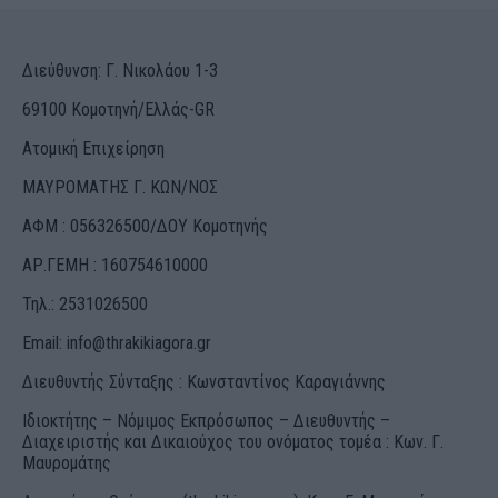
Διεύθυνση: Γ. Νικολάου 1-3
69100 Κομοτηνή/Ελλάς-GR
Ατομική Επιχείρηση
ΜΑΥΡΟΜΑΤΗΣ Γ. ΚΩΝ/ΝΟΣ
ΑΦΜ : 056326500/ΔOΥ Κομοτηνής
ΑΡ.ΓΕΜΗ : 160754610000
Τηλ.: 2531026500
Email:
info@thrakikiagora.gr
Διευθυντής Σύνταξης : Κωνσταντίνος Καραγιάννης
Ιδιοκτήτης – Νόμιμος Εκπρόσωπος – Διευθυντής –
Διαχειριστής και Δικαιούχος του ονόματος τομέα : Κων. Γ.
Μαυρομάτης